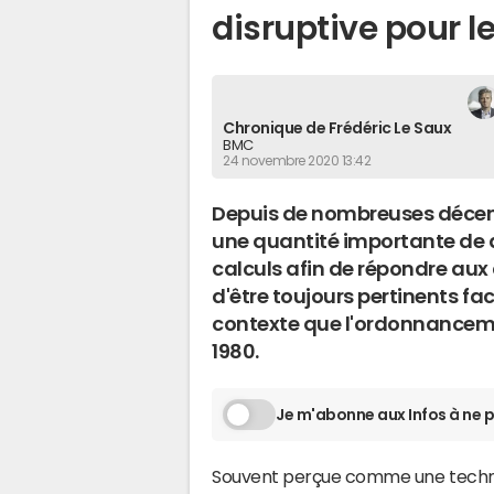
disruptive pour l
Chronique de Frédéric Le Saux
BMC
24 novembre 2020 13:42
Depuis de nombreuses décenni
une quantité importante de 
calculs afin de répondre aux d
d'être toujours pertinents fa
contexte que l'ordonnancemen
1980.
Je m'abonne aux Infos à ne p
Souvent perçue comme une technolo