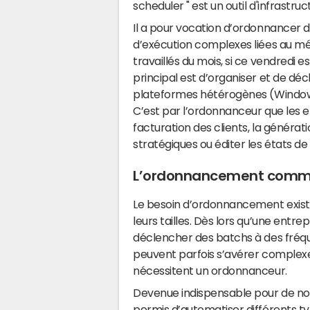
scheduler " est un outil d'infrastruc
Il a pour vocation d’ordonnancer 
d’exécution complexes liées au mét
travaillés du mois, si ce vendredi es
principal est d’organiser et de d
plateformes hétérogènes (Windows,
C’est par l’ordonnanceur que les e
facturation des clients, la générat
stratégiques ou éditer les états 
L’ordonnancement comme 
Le besoin d’ordonnancement existe 
leurs tailles. Dès lors qu’une entre
déclencher des batchs à des fréque
peuvent parfois s’avérer complexe
nécessitent un ordonnanceur.
Devenue indispensable pour de no
permis d’automatiser différents ty