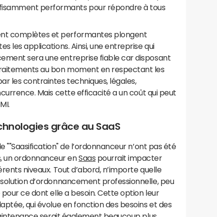
fisamment performants pour répondre à tous
nt complètes et performantes plongent
s les applications. Ainsi, une entreprise qui
ement sera une entreprise fiable car disposant
 traitements au bon moment en respectant les
r les contraintes techniques, légales,
ncurrence. Mais cette efficacité a un coût qui peut
MI.
technologies grâce au SaaS
 de ""Saasification" de l’ordonnanceur n’ont pas été
, un ordonnanceur en
Saas
pourrait impacter
érents niveaux. Tout d’abord, n’importe quelle
e solution d’ordonnancement professionnelle, peu
 pour ce dont elle a besoin. Cette option leur
daptée, qui évolue en fonction des besoins et des
a maintenance serait également beaucoup plus