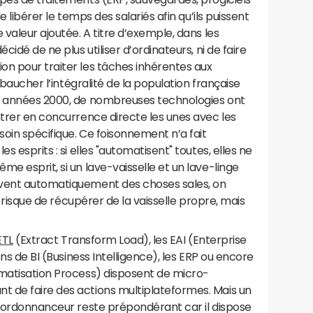
e libérer le temps des salariés afin qu’ils puissent
 valeur ajoutée. A titre d’exemple, dans les
cidé de ne plus utiliser d’ordinateurs, ni de faire
on pour traiter les tâches inhérentes aux
embaucher l’intégralité de la population française
es années 2000, de nombreuses technologies ont
ntrer en concurrence directe les unes avec les
oin spécifique. Ce foisonnement n’a fait
s esprits : si elles "automatisent" toutes, elles ne
e esprit, si un lave-vaisselle et un lave-linge
avent automatiquement des choses sales, on
au risque de récupérer de la vaisselle propre, mais
ETL
(Extract Transform Load), les EAI (Enterprise
ons de BI (Business Intelligence), les ERP ou encore
omatisation Process) disposent de micro-
 de faire des actions multiplateformes. Mais un
l’ordonnanceur reste prépondérant car il dispose