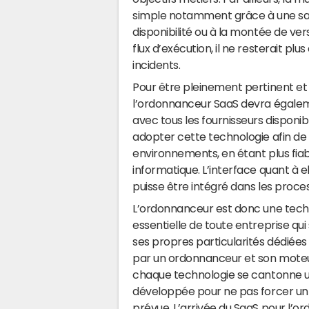
simple notamment grâce à une sa
disponibilité ou à la montée de ver
flux d’exécution, il ne resterait plu
incidents.
Pour être pleinement pertinent et
l’ordonnanceur SaaS devra égalem
avec tous les fournisseurs disponibl
adopter cette technologie afin de p
environnements, en étant plus fiabl
informatique. L’interface quant à el
puisse être intégré dans les pro
L’ordonnanceur est donc une techn
essentielle de toute entreprise qui 
ses propres particularités dédiées 
par un ordonnanceur et son moteur
chaque technologie se cantonne un
développée pour ne pas forcer un u
prévue. L’arrivée du SaaS pour l’