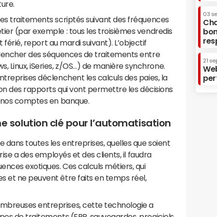
ture.
03 s
des traitements scriptés suivant des fréquences
Cha
ier (par exemple : tous les troisièmes vendredis
bon
res
t férié, report au mardi suivant). L’objectif
éclencher des séquences de traitements entre
21 se
 Linux, iSeries, z/OS…) de manière synchrone.
Web
ntreprises déclenchent les calculs des paies, la
per
ion des rapports qui vont permettre les décisions
de nos comptes en banque.
solution clé pour l’automatisation
dans toutes les entreprises, quelles que soient
prise a des employés et des clients, il faudra
nces exotiques. Ces calculs métiers, qui
s et ne peuvent être faits en temps réel,
mbreuses entreprises, cette technologie a
pes de traitements (ERP, sauvegardes, progiciels