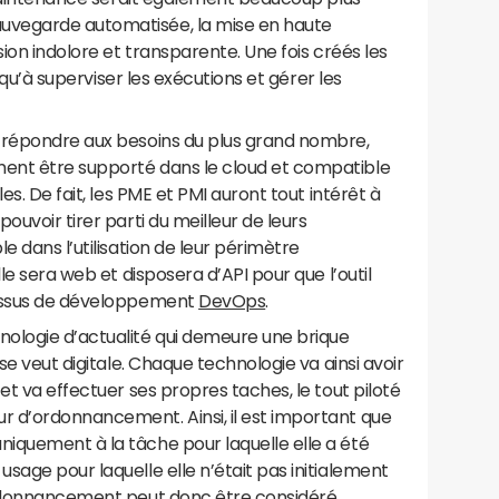
uvegarde automatisée, la mise en haute
sion indolore et transparente. Une fois créés les
s qu’à superviser les exécutions et gérer les
 répondre aux besoins du plus grand nombre,
ent être supporté dans le cloud et compatible
es. De fait, les PME et PMI auront tout intérêt à
ouvoir tirer parti du meilleur de leurs
e dans l’utilisation de leur périmètre
le sera web et disposera d’API pour que l’outil
cessus de développement
DevOps
.
ologie d’actualité qui demeure une brique
se veut digitale. Chaque technologie va ainsi avoir
et va effectuer ses propres taches, le tout piloté
 d’ordonnancement. Ainsi, il est important que
iquement à la tâche pour laquelle elle a été
sage pour laquelle elle n’était pas initialement
ordonnancement peut donc être considéré